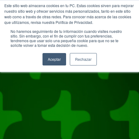
Pasar
SALTAR A CONTENIDO
Este sitio web almacena cookies en tu PC. Estas cookies sirven para mejorar
al
nuestro sitio web y ofrecer servicios más personalizados, tanto en este sitio
contenido
web como a través de otras redes. Para conocer más acerca de las cookies
principal
que utilizamos, revisa nuestra Política de Privacidad.
No haremos seguimiento de tu información cuando visites nuestro
sitio. Sin embargo, con el fin de cumplir con tus preferencias,
tendremos que usar solo una pequeña cookie para que no se te
solicite volver a tomar esta decisión de nuevo.
Aceptar
Rechazar