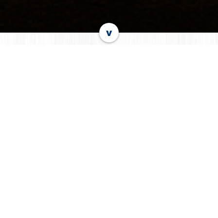
v
RECETA DESTACADA
Conoce nuestras exquisitas recetas
Sushi Nito
Sumergir un Nito Bimbo en
Chocolate derretido y pártelo en 5 o
6 partes iguales.
Picar tu fruta fav, puede ser fresa,
kiwi, durazno, manzana y rellena
las piezas de