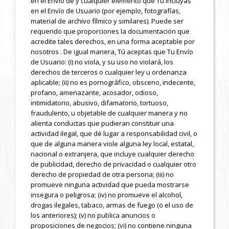
en el Envío de y cualquier elemento que Tú incluyas
en el Envío de Usuario (por ejemplo, fotografías,
material de archivo fílmico y similares). Puede ser
requerido que proporciones la documentación que
acredite tales derechos, en una forma aceptable por
nosotros . De igual manera, Tú aceptas que Tu Envío
de Usuario: (i) no viola, y su uso no violará, los
derechos de terceros o cualquier ley u ordenanza
aplicable; (ii) no es pornográfico, obsceno, indecente,
profano, amenazante, acosador, odioso,
intimidatorio, abusivo, difamatorio, tortuoso,
fraudulento, u objetable de cualquier manera y no
alienta conductas que pudieran constituir una
actividad ilegal, que dé lugar a responsabilidad civil, o
que de alguna manera viole alguna ley local, estatal,
nacional o extranjera, que incluye cualquier derecho
de publicidad, derecho de privacidad o cualquier otro
derecho de propiedad de otra persona; (iii) no
promueve ninguna actividad que pueda mostrarse
insegura o peligrosa; (iv) no promueve el alcohol,
drogas ilegales, tabaco, armas de fuego (o el uso de
los anteriores); (v) no publica anuncios o
proposiciones de negocios; (vi) no contiene ninguna