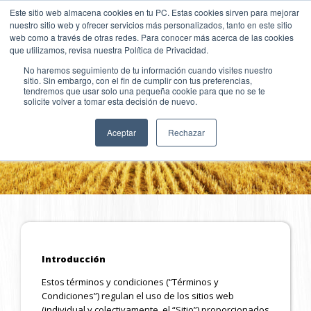
Pasar
SKIP TO CONTENT
Este sitio web almacena cookies en tu PC. Estas cookies sirven para mejorar
al
nuestro sitio web y ofrecer servicios más personalizados, tanto en este sitio
contenido
web como a través de otras redes. Para conocer más acerca de las cookies
principal
que utilizamos, revisa nuestra Política de Privacidad.
No haremos seguimiento de tu información cuando visites nuestro
sitio. Sin embargo, con el fin de cumplir con tus preferencias,
TÉRMINOS Y
tendremos que usar solo una pequeña cookie para que no se te
solicite volver a tomar esta decisión de nuevo.
CONDICIONES
Aceptar
Rechazar
Introducción
Estos términos y condiciones (“Términos y
Condiciones”) regulan el uso de los sitios web
(individual y colectivamente, el “Sitio”) proporcionados