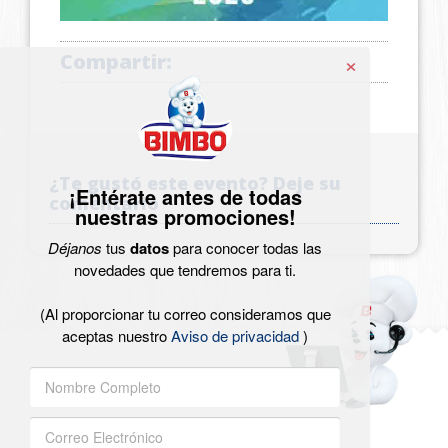
×
Compartir:
¿Te gustó este evento? Deje su
¡Entérate antes de todas
comentario
nuestras promociones!
Déjanos
tus
datos
para conocer todas las
novedades que tendremos para ti.
(Al proporcionar tu correo consideramos que
aceptas nuestro
Aviso de privacidad
)
Footer
Menu