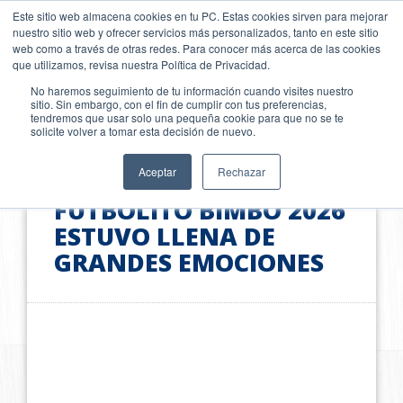
Pasar
SKIP TO CONTENT
Este sitio web almacena cookies en tu PC. Estas cookies sirven para mejorar
al
nuestro sitio web y ofrecer servicios más personalizados, tanto en este sitio
contenido
web como a través de otras redes. Para conocer más acerca de las cookies
principal
que utilizamos, revisa nuestra Política de Privacidad.
No haremos seguimiento de tu información cuando visites nuestro
sitio. Sin embargo, con el fin de cumplir con tus preferencias,
tendremos que usar solo una pequeña cookie para que no se te
solicite volver a tomar esta decisión de nuevo.
Aceptar
Rechazar
LA FINAL DE
FUTBOLITO BIMBO 2026
ESTUVO LLENA DE
GRANDES EMOCIONES